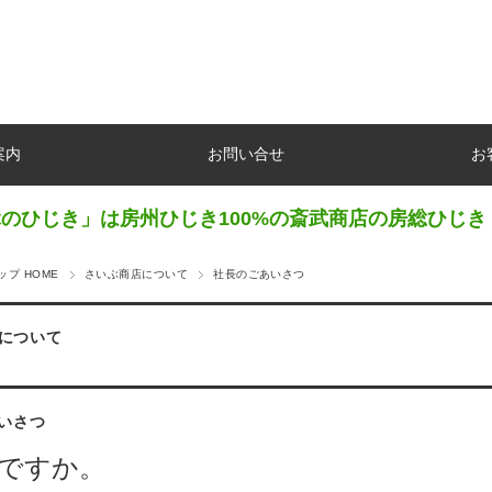
案内
お問い合せ
お
のひじき」は房州ひじき100%の斎武商店の房総ひじき
プ HOME
さいぶ商店について
社長のごあいさつ
について
いさつ
ですか。