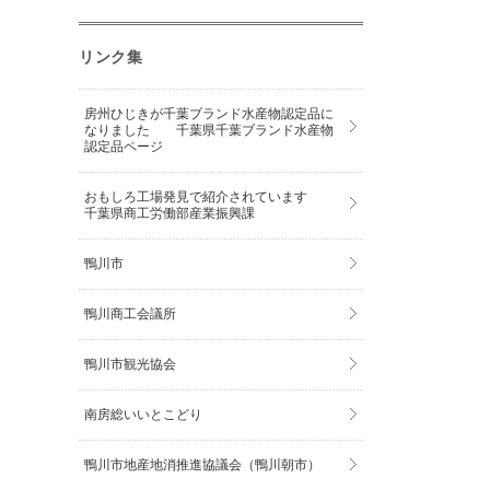
リンク集
房州ひじきが千葉ブランド水産物認定品に
なりました 千葉県千葉ブランド水産物
認定品ページ
おもしろ工場発見で紹介されています
千葉県商工労働部産業振興課
鴨川市
鴨川商工会議所
鴨川市観光協会
南房総いいとこどり
鴨川市地産地消推進協議会（鴨川朝市）