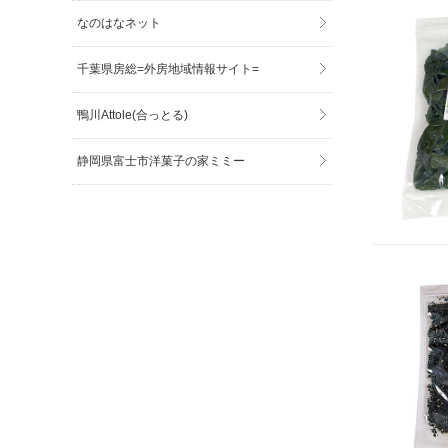
なのはなネット
千葉県房総=外房地域情報サイト=
鴨川Attole(合っとる)
静岡県富士市洋菓子の家ミミー