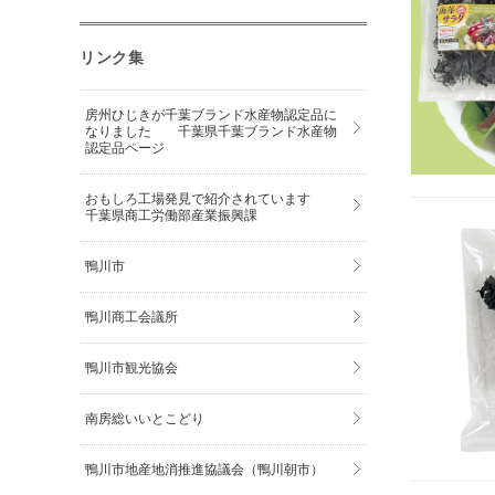
リンク集
房州ひじきが千葉ブランド水産物認定品に
なりました 千葉県千葉ブランド水産物
認定品ページ
おもしろ工場発見で紹介されています
千葉県商工労働部産業振興課
鴨川市
鴨川商工会議所
鴨川市観光協会
南房総いいとこどり
鴨川市地産地消推進協議会（鴨川朝市）