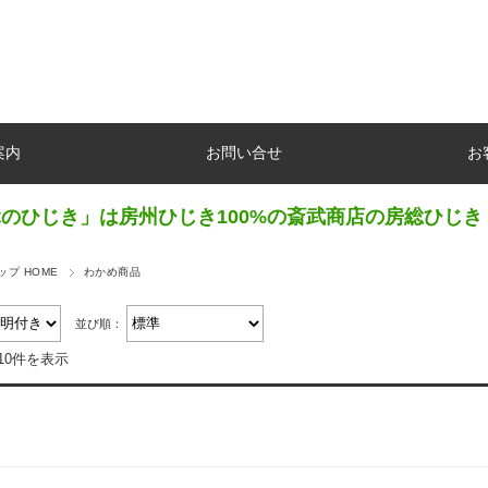
案内
お問い合せ
お
のひじき」は房州ひじき100%の斎武商店の房総ひじき
プ HOME
わかめ商品
並び順：
10件を表示