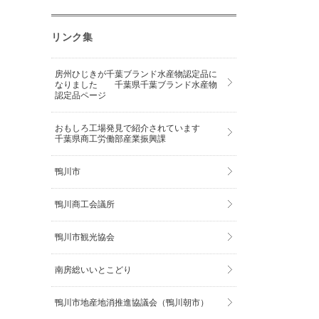
リンク集
房州ひじきが千葉ブランド水産物認定品に
なりました 千葉県千葉ブランド水産物
認定品ページ
おもしろ工場発見で紹介されています
千葉県商工労働部産業振興課
鴨川市
鴨川商工会議所
鴨川市観光協会
南房総いいとこどり
鴨川市地産地消推進協議会（鴨川朝市）