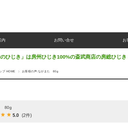
案内
お問い合せ
お
のひじき」は房州ひじき100%の斎武商店の房総ひじき
プ HOME
お客様の声:ながまた 80g
 80g
5.0
(2件)