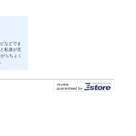
ビなどでま
と私達が言
ながらちょく
。