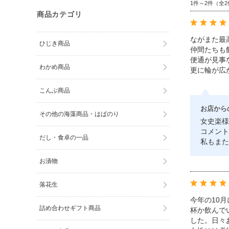
1件～2件（全2
商品カテゴリ
ながまた最
ひじき商品
仲間たちも
便通が見事
わかめ商品
更に輪が広
こんぶ商品
お店から
その他の海藻商品・はばのり
女史楽様
コメント
だし・食卓の一品
私もまた
お漬物
落花生
今年の10
詰め合わせギフト商品
杯か飲んで
した。日々