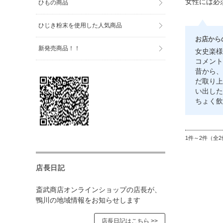
女性には必
ひもの商品
ひじき粉末を使用した人気商品
お店から
新発売商品！！
女史楽様
コメント
昔から、
だ取り上
い出した
ちょく飲
1件～2件（全2
店長日記
斎武商店オンラインショップの店長が、
鴨川の地域情報をお知らせします
店長日記はこちら >>