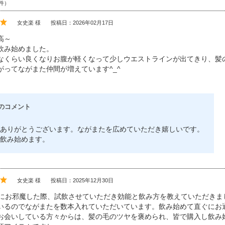
件）
女史楽 様
投稿日：2026年02月17日
高～
飲み始めました。
なくらい良くなりお腹が軽くなって少しウエストラインが出てきり、髪
がってながまた仲間が増えています^_^
のコメント
ありがとうございます。ながまたを広めていただき嬉しいです。
飲み始めます。
女史楽 様
投稿日：2025年12月30日
月にお邪魔した際、試飲させていただき効能と飲み方を教えていただき
いるのでながまたを数本入れていただいています。飲み始めて直ぐにお通
お会いしている方々からは、髪の毛のツヤを褒められ、皆で購入し飲み