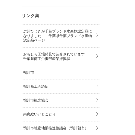
リンク集
房州ひじきが千葉ブランド水産物認定品に
なりました 千葉県千葉ブランド水産物
認定品ページ
おもしろ工場発見で紹介されています
千葉県商工労働部産業振興課
鴨川市
鴨川商工会議所
鴨川市観光協会
南房総いいとこどり
鴨川市地産地消推進協議会（鴨川朝市）