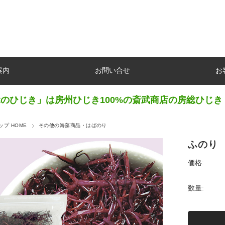
案内
お問い合せ
お
のひじき」は房州ひじき100%の斎武商店の房総ひじき
プ HOME
その他の海藻商品・はばのり
ふのり 
価格:
数量: