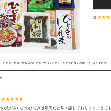
め、ひじき五目煮、炊き込みひじきご飯（２合用）、ひじき白和えの素、ひじきしぐれ煮
声
：
身の父がさいぶのひじきは最高だと常々話しております。とて