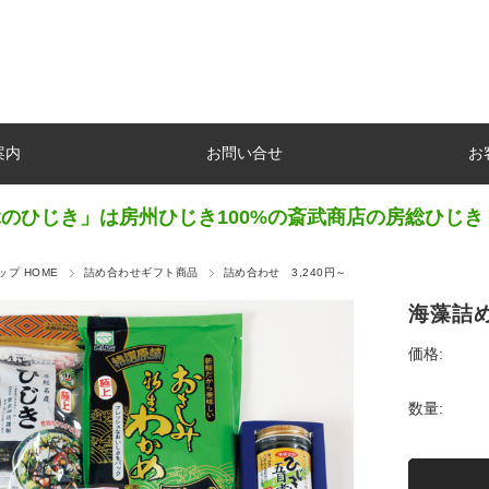
案内
お問い合せ
お
のひじき」は房州ひじき100%の斎武商店の房総ひじき
プ HOME
詰め合わせギフト商品
詰め合わせ 3,240円～
海藻詰
価格:
数量: