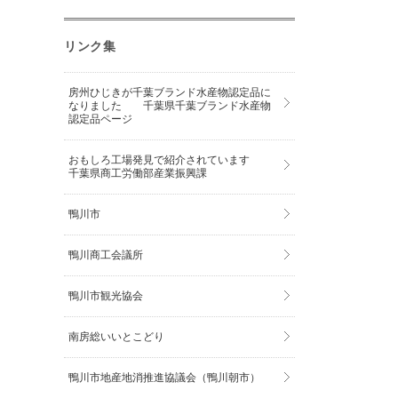
リンク集
房州ひじきが千葉ブランド水産物認定品に
なりました 千葉県千葉ブランド水産物
認定品ページ
おもしろ工場発見で紹介されています
千葉県商工労働部産業振興課
鴨川市
鴨川商工会議所
鴨川市観光協会
南房総いいとこどり
鴨川市地産地消推進協議会（鴨川朝市）